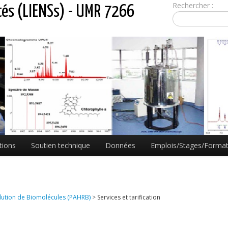
Rechercher :
tés (LIENSs) - UMR 7266
tions
Soutien technique
Données
Emplois/Stages/Format
lution de Biomolécules (PAHRB)
>
Services et tarification