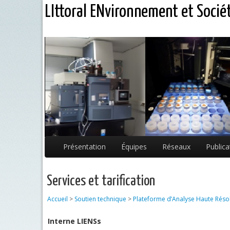
LIttoral ENvironnement et Socié
Présentation
Équipes
Réseaux
Publica
Services et tarification
Accueil
>
Soutien technique
>
Plateforme d’Analyse Haute Réso
Interne LIENSs