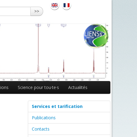
>>
ions
Science pour tou·te·s
Actualités
Services et tarification
Publications
Contacts