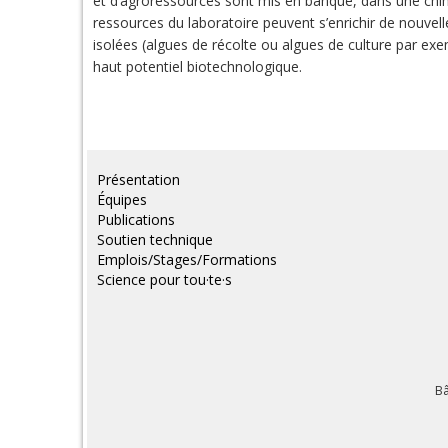
et d’agroressources sont mis en banque, dans une chi
ressources du laboratoire peuvent s’enrichir de nouvel
isolées (algues de récolte ou algues de culture par 
haut potentiel biotechnologique.
Présentation
Équipes
Publications
Soutien technique
Emplois/Stages/Formations
Science pour tou·te·s
Bâ