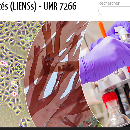
Rechercher :
tés (LIENSs) - UMR 7266