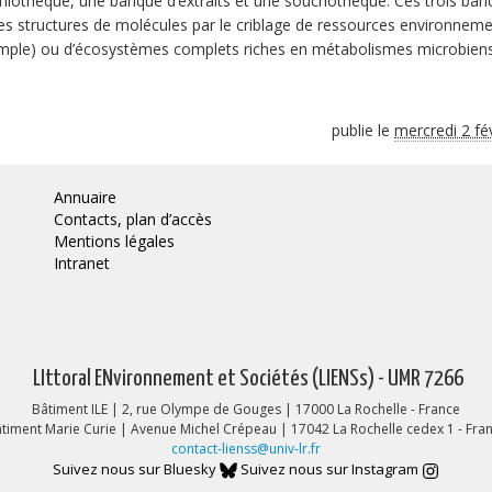
miothèque, une banque d’extraits et une souchothèque. Ces trois ba
les structures de molécules par le criblage de ressources environnem
exemple) ou d’écosystèmes complets riches en métabolismes microbien
publie le
mercredi 2 fé
Annuaire
Contacts, plan d’accès
Mentions légales
Intranet
LIttoral ENvironnement et Sociétés (LIENSs) - UMR 7266
Bâtiment ILE | 2, rue Olympe de Gouges | 17000 La Rochelle - France
timent Marie Curie | Avenue Michel Crépeau | 17042 La Rochelle cedex 1 - Fra
contact-lienss@univ-lr.fr
Suivez nous sur Bluesky
Suivez nous sur Instagram