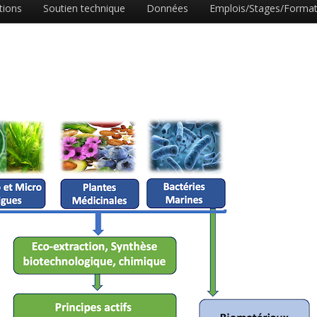
tions
Soutien technique
Données
Emplois/Stages/Format