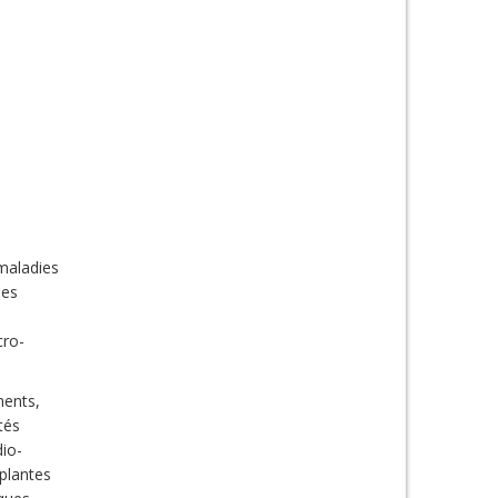
 maladies
les
cro-
ments,
tés
dio-
plantes