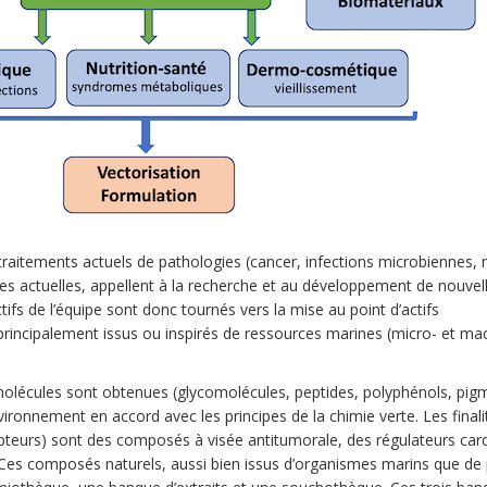
traitements actuels de pathologies (cancer, infections microbiennes,
cules actuelles, appellent à la recherche et au développement de nouvel
tifs de l’équipe sont donc tournés vers la mise au point d’actifs
 principalement issus ou inspirés de ressources marines (micro- et ma
 molécules sont obtenues (glycomolécules, peptides, polyphénols, pig
ronnement en accord avec les principes de la chimie verte. Les finali
epteurs) sont des composés à visée antitumorale, des régulateurs car
. Ces composés naturels, aussi bien issus d’organismes marins que de 