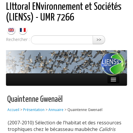
LIttoral ENvironnement et Sociétés
(LIENSs) - UMR 7266
Rechercher :
>>
Présentation
Quaintenne Gwenaël
Équipes
Accueil
>
Présentation
>
Annuaire
>
Quaintenne Gwenaël
Réseaux
(2007-2010) Sélection de l’habitat et des ressources
Publications
trophiques chez le bécasseau maubèche
Calidris