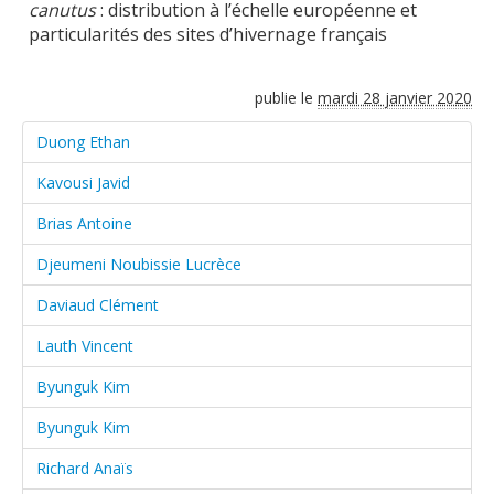
canutus
: distribution à l’échelle européenne et
Soutien technique
particularités des sites d’hivernage français
Données
publie le
mardi 28 janvier 2020
Emplois/Stages/Formations
Duong Ethan
Science pour tou·te·s
Kavousi Javid
Actualités
Brias Antoine
Djeumeni Noubissie Lucrèce
Daviaud Clément
Lauth Vincent
Byunguk Kim
Byunguk Kim
Richard Anaïs