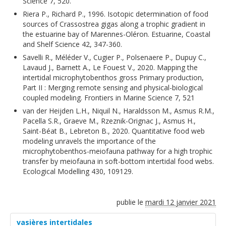
Science 7, 520.
Riera P., Richard P., 1996. Isotopic determination of food
sources of Crassostrea gigas along a trophic gradient in
the estuarine bay of Marennes-Oléron. Estuarine, Coastal
and Shelf Science 42, 347-360.
Savelli R., Méléder V., Cugier P., Polsenaere P., Dupuy C.,
Lavaud J., Barnett A., Le Fouest V., 2020. Mapping the
intertidal microphytobenthos gross Primary production,
Part II : Merging remote sensing and physical-biological
coupled modeling. Frontiers in Marine Science 7, 521
van der Heijden L.H., Niquil N., Haraldsson M., Asmus R.M.,
Pacella S.R., Graeve M., Rzeznik-Orignac J., Asmus H.,
Saint-Béat B., Lebreton B., 2020. Quantitative food web
modeling unravels the importance of the
microphytobenthos-meiofauna pathway for a high trophic
transfer by meiofauna in soft-bottom intertidal food webs.
Ecological Modelling 430, 109129.
publie le
mardi 12 janvier 2021
vasières intertidales