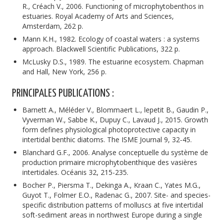
R., Créach V., 2006. Functioning of microphytobenthos in
estuaries. Royal Academy of Arts and Sciences,
Amsterdam, 262 p.
Mann K.H., 1982. Ecology of coastal waters : a systems
approach. Blackwell Scientific Publications, 322 p.
McLusky D.S., 1989. The estuarine ecosystem. Chapman
and Hall, New York, 256 p.
PRINCIPALES PUBLICATIONS :
Barnett A., Méléder V., Blommaert L., lepetit B., Gaudin P.,
Vyverman W., Sabbe K., Dupuy C., Lavaud J., 2015. Growth
form defines physiological photoprotective capacity in
intertidal benthic diatoms. The ISME Journal 9, 32-45.
Blanchard G.F., 2006. Analyse conceptuelle du système de
production primaire microphytobenthique des vasières
intertidales. Océanis 32, 215-235.
Bocher P., Piersma T., Dekinga A., Kraan C., Yates M.G.,
Guyot T., Folmer E.O., Radenac G., 2007. Site- and species-
specific distribution patterns of molluscs at five intertidal
soft-sediment areas in northwest Europe during a single