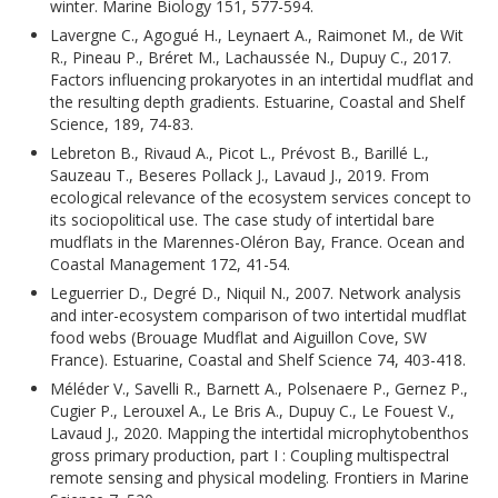
winter. Marine Biology 151, 577-594.
Lavergne C., Agogué H., Leynaert A., Raimonet M., de Wit
R., Pineau P., Bréret M., Lachaussée N., Dupuy C., 2017.
Factors influencing prokaryotes in an intertidal mudflat and
the resulting depth gradients. Estuarine, Coastal and Shelf
Science, 189, 74-83.
Lebreton B., Rivaud A., Picot L., Prévost B., Barillé L.,
Sauzeau T., Beseres Pollack J., Lavaud J., 2019. From
ecological relevance of the ecosystem services concept to
its sociopolitical use. The case study of intertidal bare
mudflats in the Marennes-Oléron Bay, France. Ocean and
Coastal Management 172, 41-54.
Leguerrier D., Degré D., Niquil N., 2007. Network analysis
and inter-ecosystem comparison of two intertidal mudflat
food webs (Brouage Mudflat and Aiguillon Cove, SW
France). Estuarine, Coastal and Shelf Science 74, 403-418.
Méléder V., Savelli R., Barnett A., Polsenaere P., Gernez P.,
Cugier P., Lerouxel A., Le Bris A., Dupuy C., Le Fouest V.,
Lavaud J., 2020. Mapping the intertidal microphytobenthos
gross primary production, part I : Coupling multispectral
remote sensing and physical modeling. Frontiers in Marine