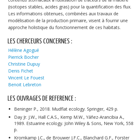
(isotopes stables, acides gras) pour la quantification des flux.
Les informations obtenues, combinées aux travaux de
modélisation de la production primaire, visent à fournir une
approche holistique du fonctionnement de ces habitats.
LES CHERCEURS CONCERNES :
Hélène Agogué
Pierrick Bocher
Christine Dupuy
Denis Fichet
Vincent Le Fouest
Benoit Lebreton
LES OUVRAGES DE REFERENCE :
Beninger P., 2018. Mudflat ecology. Springer, 429 p.
Day Jr. J.W., Hall C.A.S., Kemp M.W., Yáñez-Arancibia A.,
1989. Estuarine ecology. John Wiley & Sons, New York, 558
p.
Kromkamp J.C., de Brouwer J.F.C., Blanchard G.F., Forster