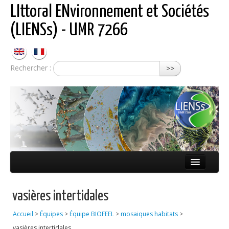
LIttoral ENvironnement et Sociétés
(LIENSs) - UMR 7266
Rechercher :
>>
Présentation
vasières intertidales
Équipes
Accueil
>
Équipes
>
Équipe BIOFEEL
>
mosaiques habitats
>
Réseaux
vasières intertidales