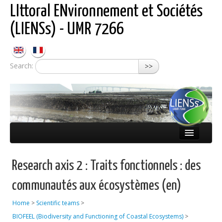
LIttoral ENvironnement et Sociétés
(LIENSs) - UMR 7266
Search:
>>
About LIENSs
Research axis 2 : Traits fonctionnels : des
Scientific teams
communautés aux écosystèmes (en)
Observatories
Home
>
Scientific teams
>
Publications
BIOFEEL (Biodiversity and Functioning of Coastal Ecosystems)
>