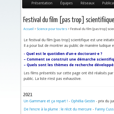
Présentation
Équipes
Réseaux
Publica
Festival du film [pas trop] scientifiiqu
Accueil
>
Science pour tou·te·s
>
Festival du film [pas trop] scie
Le festival du film [pas trop] scientifique est une initi
Il a pour but de montrer au public de manière ludique e
- Quel est le quotidien d’un·e doctorant·e ?
– Comment se construit une démarche scientifiq
– Quels sont les thèmes de recherche développés 
Les films présentés sur cette page ont été réalisés par
public. La liste n’est pas exhaustive.
2021
Un Gammare et ça repart !
-
Ophélia Gestin
- prix du ju
De l’encre à la plume : le récit du mercure
-
Fanny Cuss