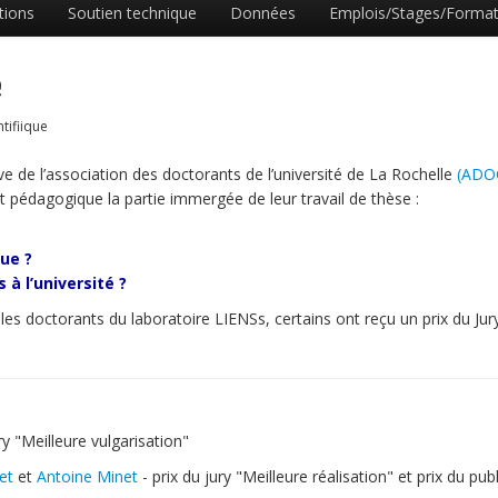
tions
Soutien technique
Données
Emplois/Stages/Format
e
ntifiique
ative de l’association des doctorants de l’université de La Rochelle
(ADO
t pédagogique la partie immergée de leur travail de thèse :
ue ?
à l’université ?
 les doctorants du laboratoire LIENSs, certains ont reçu un prix du Jur
ry "Meilleure vulgarisation"
et
et
Antoine Minet
- prix du jury "Meilleure réalisation" et prix du publ