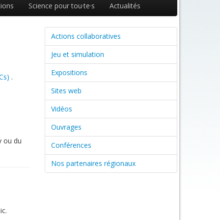
ions
Science pour tou·te·s
Actualités
Actions collaboratives
Jeu et simulation
Expositions
Cs)
.
Sites web
Vidéos
Ouvrages
y ou du
Conférences
Nos partenaires régionaux
ic.