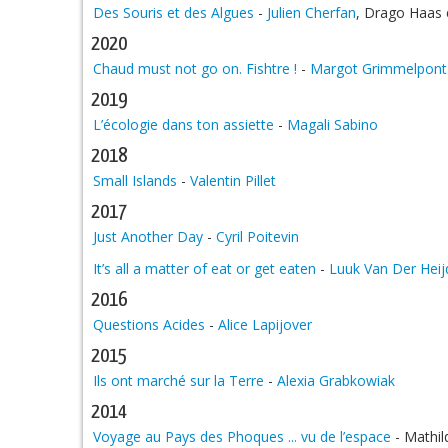
Des Souris et des Algues
-
Julien Cherfan
, Drago Haas 
2020
Chaud must not go on. Fishtre !
-
Margot Grimmelpont
2019
L’écologie dans ton assiette
-
Magali Sabino
2018
Small Islands
-
Valentin Pillet
2017
Just Another Day
-
Cyril Poitevin
It’s all a matter of eat or get eaten
-
Luuk Van Der Heij
2016
Questions Acides
-
Alice Lapijover
2015
Ils ont marché sur la Terre
-
Alexia Grabkowiak
2014
Voyage au Pays des Phoques ... vu de l’espace
- Mathil