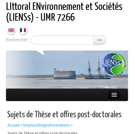
LIttoral ENvironnement et Sociétés
(LIENSs) - UMR 7266
Rechercher :
>>
Présentation
Sujets de Thèse et offres post-doctorales
Équipes
Accueil
>
Emplois/Stages/Formations
>
Réseaux
Sujets de Thèse et offres post-doctorales